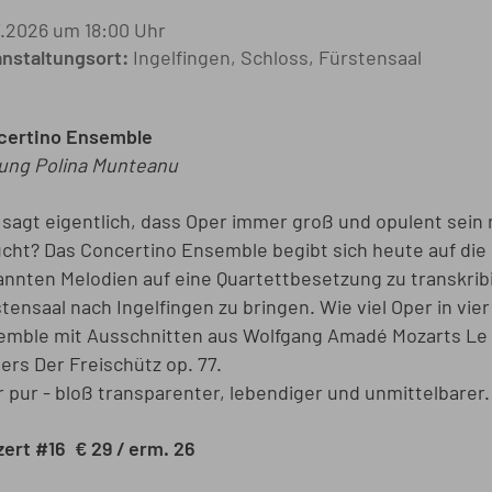
7.2026 um 18:00 Uhr
nstaltungsort:
Ingelfingen, Schloss, Fürstensaal
certino Ensemble
tung Polina Munteanu
sagt eigentlich, dass Oper immer groß und opulent sei
cht? Das Concertino Ensemble begibt sich heute auf die
nnten Melodien auf eine Quartettbesetzung zu transkribie
tensaal nach Ingelfingen zu bringen. Wie viel Oper in vie
mble mit Ausschnitten aus Wolfgang Amadé Mozarts Le n
rs Der Freischütz op. 77.
 pur - bloß transparenter, lebendiger und unmittelbarer.
ert #16 € 29 / erm. 26