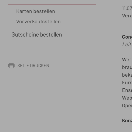
11.0
Karten bestellen
Vera
Vorverkaufsstellen
Gutscheine bestellen
Con
Lei
Wer 
SEITE DRUCKEN
brau
beka
Fürs
Ense
Webe
Oper
Konz