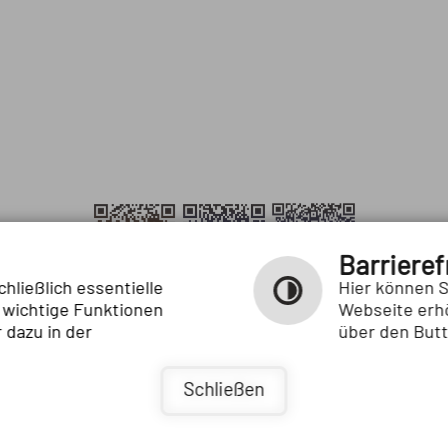
Barrieref
hließlich essentielle
Hier können S
 wichtige Funktionen
Webseite erhö
 dazu in der
über den Butt
Barrierefreiheit
sprache
Schließen
DATENSCHUTZERKLÄRUNG
BARRIEREFREIHEIT