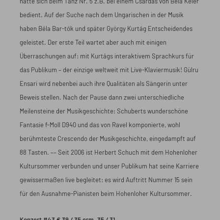
hatte sich beim Tanz Nr. 5 z.B. bei einem Csárdás von Béla Kéler
bedient. Auf der Suche nach dem Ungarischen in der Musik
haben Béla Bar-tók und später György Kurtág Entscheidendes
geleistet. Der erste Teil wartet aber auch mit einigen
Überraschungen auf: mit Kurtágs interaktivem Sprachkurs für
das Publikum – der einzige weltweit mit Live-Klaviermusik! Gülru
Ensari wird nebenbei auch ihre Qualitäten als Sängerin unter
Beweis stellen. Nach der Pause dann zwei unterschiedliche
Meilensteine der Musikgeschichte: Schuberts wunderschöne
Fantasie f-Moll D940 und das von Ravel komponierte, wohl
berühmteste Crescendo der Musikgeschichte, eingedampft auf
88 Tasten. –– Seit 2006 ist Herbert Schuch mit dem Hohenloher
Kultursommer verbunden und unser Publikum hat seine Karriere
gewissermaßen live begleitet: es wird Auftritt Nummer 15 sein
für den Ausnahme-Pianisten beim Hohenloher Kultursommer.