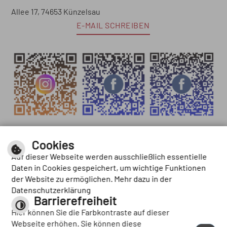
Allee 17, 74653 Künzelsau
E-MAIL SCHREIBEN
KONTAKT
BESTELLSCHEIN
Cookies
Auf dieser Webseite werden ausschließlich essentielle
TEAM
AKTUELLES
Daten in Cookies gespeichert, um wichtige Funktionen
AGB
PRESSE
der Website zu ermöglichen. Mehr dazu in der
Datenschutzerklärung
RESPONSIVE
NEWSLETTER
Barrierefreiheit
Hier können Sie die Farbkontraste auf dieser
SCHRIFTGRÖSSE
KONTRAST
Webseite erhöhen. Sie können diese