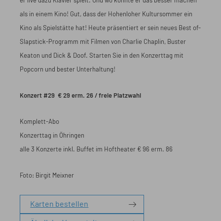
er live dazu Klavier spielt. Und wo könnte er das besser machen
als in einem Kino! Gut, dass der Hohenloher Kultursommer ein
Kino als Spielstätte hat! Heute präsentiert er sein neues Best of-
Slapstick-Programm mit Filmen von Charlie Chaplin, Buster
Keaton und Dick & Doof. Starten Sie in den Konzerttag mit
Popcorn und bester Unterhaltung!
Konzert #29 € 29 erm. 26 / freie Platzwahl
Komplett-Abo
Konzerttag in Öhringen
alle 3 Konzerte inkl. Buffet im Hoftheater € 96 erm. 86
Foto: Birgit Meixner
Karten bestellen