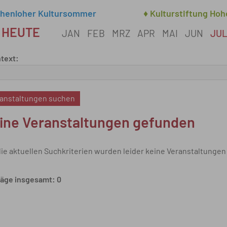
ohenloher Kultursommer
♦ Kulturstiftung Ho
 HEUTE
JAN
FEB
MRZ
APR
MAI
JUN
JU
text:
ine Veranstaltungen gefunden
die aktuellen Suchkriterien wurden leider keine Veranstaltungen
räge insgesamt: 0