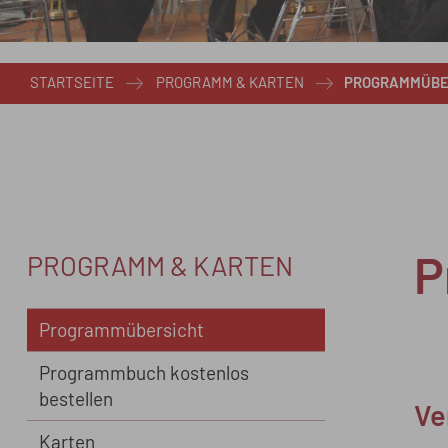
STARTSEITE
PROGRAMM & KARTEN
PROGRAMMÜBE
PROGRAMM & KARTEN
P
Programmübersicht
Programmbuch kostenlos
bestellen
Ver
Ve
Karten