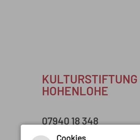
KULTURSTIFTUNG
HOHENLOHE
07940 18 348
Allee 17, 74653 Künzelsau
Cookies