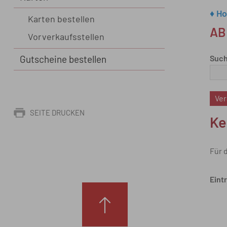
♦ H
Karten bestellen
AB
Vorverkaufsstellen
Such
Gutscheine bestellen
SEITE DRUCKEN
Ke
Für 
Eint